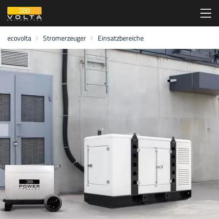
ecovolta
Stromerzeuger
Einsatzbereiche
Zum Inhalt
Zum Menü
Zur Suche