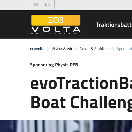
DE
EN
Traktionsbatt
Zum Inhalt
Zum Menü
Zur Suche
ecovolta
Vision & wir
News & Einblicke
Sponsor
Sponsoring Physis PEB
evoTractionB
Boat Challen