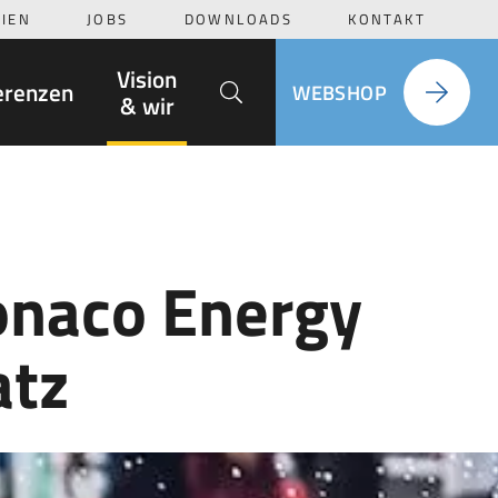
IEN
JOBS
DOWNLOADS
KONTAKT
Suche
Vision
erenzen
WEBSHOP
& wir
onaco Energy
atz