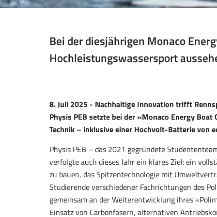
Bei der diesjährigen Monaco Energ
Hochleistungswassersport aussehen
8. Juli 2025 - N
achhaltige Innovation trifft Renn
Physis PEB setzte bei der
«
Monaco Energy Boat 
Technik – inklusive einer Hochvolt-Batterie von e
Physis PEB – das 2021 gegründete Studententeam 
verfolgte auch dieses Jahr ein klares Ziel: ein vol
zu bauen, das Spitzentechnologie mit Umweltverträ
Studierende verschiedener Fachrichtungen des Poli
gemeinsam an der Weiterentwicklung ihres «Polim
Einsatz von Carbonfasern, alternativen Antriebsk