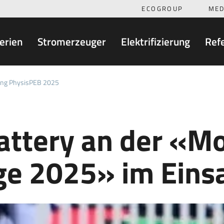
ECOGROUP
MED
erien
Stromerzeuger
Elektrifizierung
Ref
ing PhysisPEB 2025
attery an der «M
ge 2025» im Eins