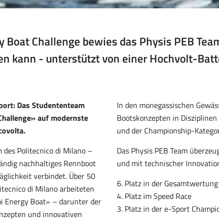
y Boat Challenge bewies das Physis PEB Team
 kann - unterstützt von einer Hochvolt-Batt
sport: Das Studententeam
In den monegassischen Gewäss
Challenge
»
auf modernste
Bootskonzepten in Diszipline
covolta.
und der Championship-Kategor
des Politecnico di Milano –
Das Physis PEB Team überzeug
lständig nachhaltiges Rennboot
und mit technischer Innovation
glichkeit verbindet. Über 50
6. Platz in der Gesamtwertung
tecnico di Milano arbeiteten
4. Platz im Speed Race
i Energy Boat» – darunter der
3. Platz in der e-Sport Champi
onzepten und innovativen