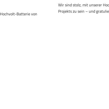
Nach unten scrollen
Wir sind stolz, mit unserer Hoc
Projekts zu sein – und gratul
 Hochvolt-Batterie von
seinem grossartigen Erfolg!
en zur Verfügung gestellt
co Energy Boat Challenge»
lt.