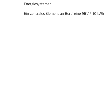
Energiesystemen.
Ein zentrales Element an Bord: eine 96 V / 10 kWh
ecovolta, die dem Team als einer der Hauptsponsor
wurde.
Vom 1. bis 5. Juli 2025 massen sich bei der «Mona
Universitäten und Unternehmen aus der ganzen We